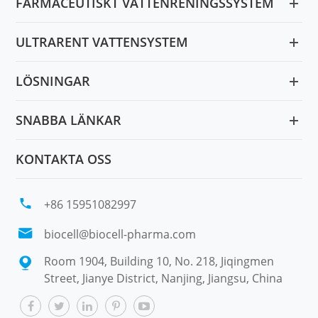
FARMACEUTISKT VATTENRENINGSSYSTEM
ULTRARENT VATTENSYSTEM
LÖSNINGAR
SNABBA LÄNKAR
KONTAKTA OSS

+86 15951082997

biocell@biocell-pharma.com
Room 1904, Building 10, No. 218, Jiqingmen

Street, Jianye District, Nanjing, Jiangsu, China