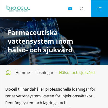



Farmaceutiska
vattensystem inom
hälso- och sjukvård

Hemme
Lösningar
Hälso- och sjukvård
Biocell tillhandahåller professionella lösningar för
renat vattensystem, vatten för injektionsvätskor,
Rent ångsystem och lagrings- och