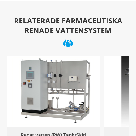
RELATERADE FARMACEUTISKA
RENADE VATTENSYSTEM
Combis två i ett.
Flera ef