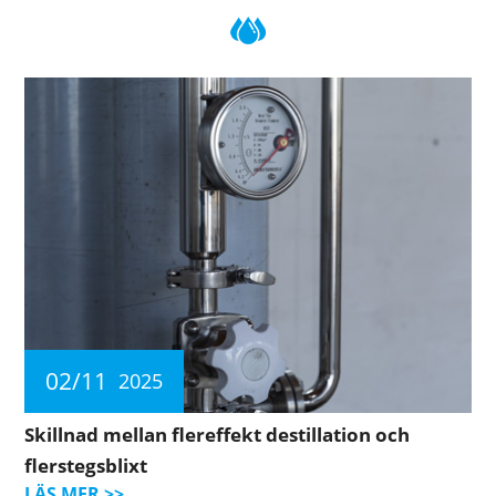
02/11
2025
Skillnad mellan flereffekt destillation och
flerstegsblixt
LÄS MER >>