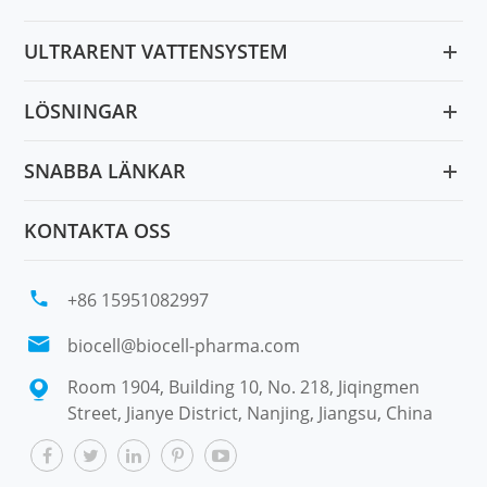
ULTRARENT VATTENSYSTEM
LÖSNINGAR
SNABBA LÄNKAR
KONTAKTA OSS

+86 15951082997

biocell@biocell-pharma.com
Room 1904, Building 10, No. 218, Jiqingmen

Street, Jianye District, Nanjing, Jiangsu, China