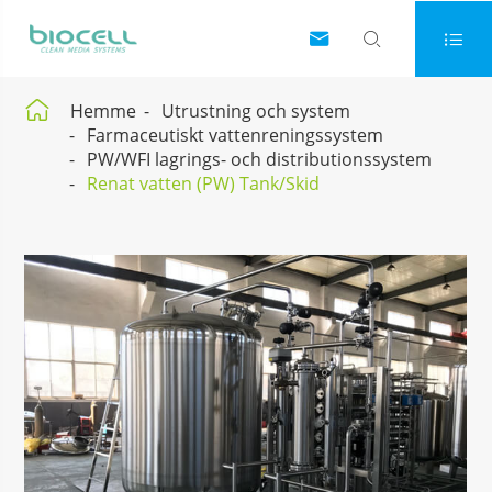




Hemme
Utrustning och system
Farmaceutiskt vattenreningssystem
PW/WFI lagrings- och distributionssystem
Renat vatten (PW) Tank/Skid