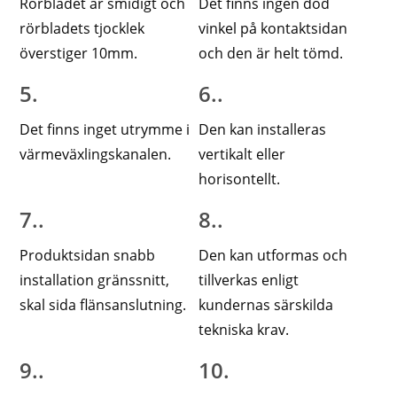
Rörbladet är smidigt och
Det finns ingen död
rörbladets tjocklek
vinkel på kontaktsidan
överstiger 10mm.
och den är helt tömd.
5.
6..
Det finns inget utrymme i
Den kan installeras
värmeväxlingskanalen.
vertikalt eller
horisontellt.
7..
8..
Produktsidan snabb
Den kan utformas och
installation gränssnitt,
tillverkas enligt
skal sida flänsanslutning.
kundernas särskilda
tekniska krav.
9..
10.